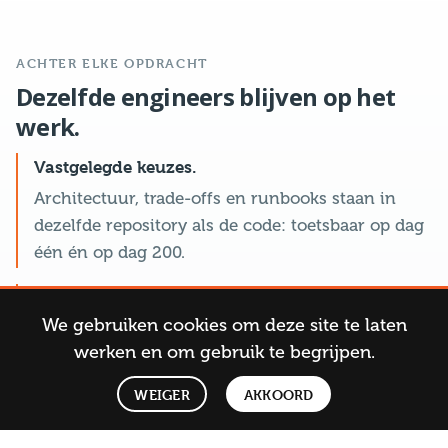
ACHTER ELKE OPDRACHT
Dezelfde engineers blijven op het
werk.
Vastgelegde keuzes.
Architectuur, trade-offs en runbooks staan in
dezelfde repository als de code: toetsbaar op dag
één én op dag 200.
Maandelijkse WTF-sessies.
We gebruiken cookies om deze site te laten
Engineers nemen klantwerk, technische deep-
werken en om gebruik te begrijpen.
dives, experimenten en wat niet werkte met
elkaar door.
What The Faqtory!
: onze vaste
WEIGER
AKKOORD
interne review.