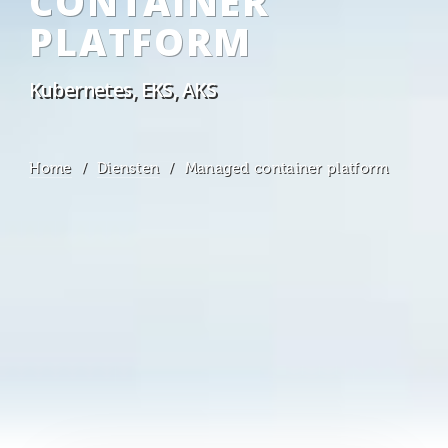
CONTAINER
PLATFORM
Kubernetes, EKS, AKS
Home
Diensten
Managed container platform