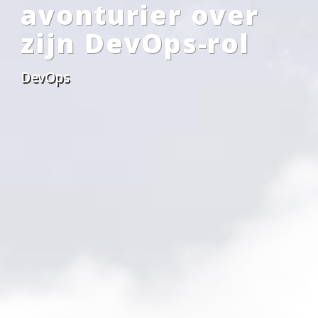
avonturier over
zijn DevOps-rol
DevOps